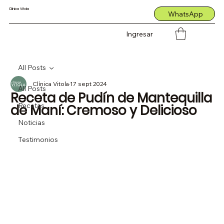
Clínica Vitola
WhatsApp
Ingresar
All Posts
Clínica Vitola
17 sept 2024
All Posts
Receta de Pudín de Mantequilla
Recetas
de Maní: Cremoso y Delicioso
Noticias
Testimonios