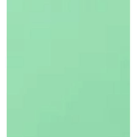
Clínica Vitola
Testimonios
Carolina
Mi nombre es Carolina, y comencé un proceso de conciencia
alimenticia a partir de la muerte repentina de mi mamá. Cecilia
me lo recomendó...