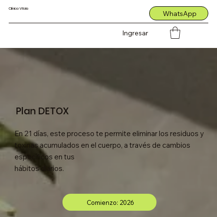
Clínica Vitola
WhatsApp
Ingresar
Plan DETOX
En 21 días, este proceso te permite eliminar los residuos y
toxinas acumulados en el cuerpo, a través de cambios
específicos en tus
hábitos diarios.
Comienzo: 2026