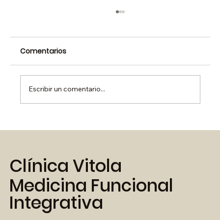
Comentarios
Escribir un comentario...
Turrón de Limón y Coco
Clínica Vitola
Medicina Funcional
Integrativa