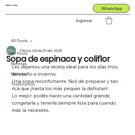
Clínica Vitola
WhatsApp
Ingresar
All Posts
Clínica Vitola
29 abr 2025
All Posts
Sopa de espinaca y coliflor
Recetas
Les dejamos una receta ideal para los días fríos 
de otoño e invierno.
Noticias
Una sopa reconfortante, fácil de preparar y tan 
Testimonios
rica que ¡hasta los más peques la disfrutan!
Lo mejor: podés hacer una cantidad grande, 
congelarla y tenerla siempre lista para cuando 
más la necesites.