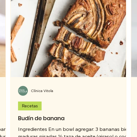
Clínica Vitola
Recetas
Budín de banana
para
Ingredientes En un bowl agregar: 3 bananas bien
duras.
maduras pisadas 1⁄2 taza de aceite (girasol o coco)