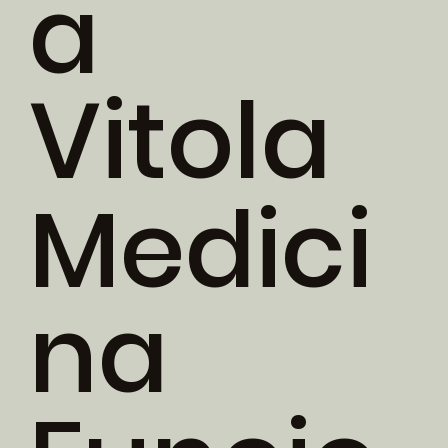
a
Vitola
Medici
na