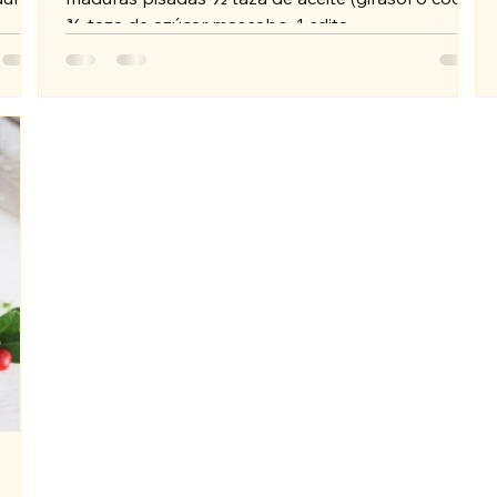
3⁄4 taza de azúcar mascabo. 1 cdita...