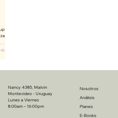
super
aza de
Nancy 4385, Malvin
Nosotros
Montevideo - Uruguay
Análisis
​Lunes a Viernes
8:00am – 16:00pm
Planes
E-Books