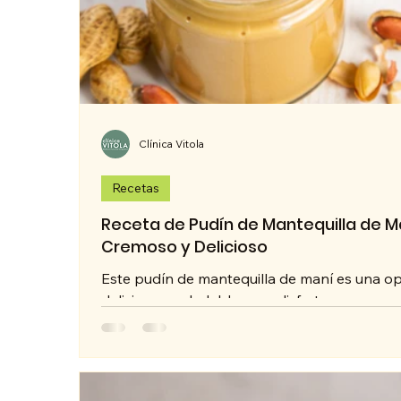
Clínica Vitola
Recetas
Receta de Pudín de Mantequilla de M
Cremoso y Delicioso
Este pudín de mantequilla de maní es una o
deliciosa y saludable para disfrutar como po
merienda. Hecho con ingredientes...