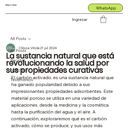
Clínica Vitola
WhatsApp
Ingresar
All Posts
Clínica Vitola
21 jul 2024
All Posts
La sustancia natural que está
Recetas
revolucionando la salud por
sus propiedades curativas
Noticias
El carbón activado, es una sustancia natural que 
Testimonios
ha ganado popularidad debido a sus 
impresionantes propiedades adsorbentes. Este 
material poroso se utiliza en una variedad de 
aplicaciones, desde la medicina y la cosmética 
hasta la purificación del agua y el aire. A 
continuación, exploraremos qué es el carbón 
activado, cómo se produce, y sus usos más 